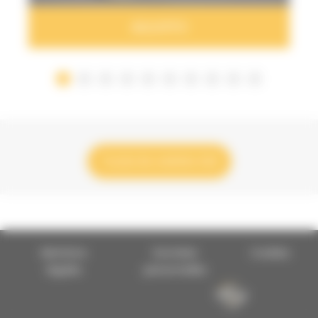
CORAIL
Toutes les variétés d'ail
Mentions
Données
Cookies
légales
personnelles