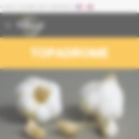
Panneau de gestion des cookies
Contact
Actualité
Liens
Publications
TOPADROME