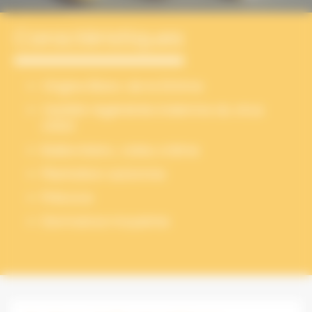
Caractéristiques
Origine Blanc de la Drôme
Variété régénérée indemne du virus
OYDV
Bulbe blanc, caïeu crème
Plantation automne
Précoce
Dormance moyenne